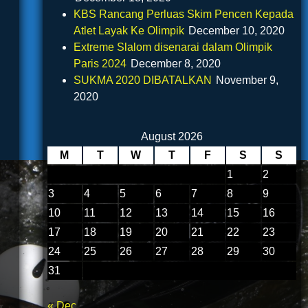
KBS Rancang Perluas Skim Pencen Kepada
Atlet Layak Ke Olimpik
December 10, 2020
Extreme Slalom disenarai dalam Olimpik
Paris 2024
December 8, 2020
SUKMA 2020 DIBATALKAN
November 9,
2020
August 2026
M
T
W
T
F
S
S
1
2
3
4
5
6
7
8
9
10
11
12
13
14
15
16
17
18
19
20
21
22
23
24
25
26
27
28
29
30
31
« Dec