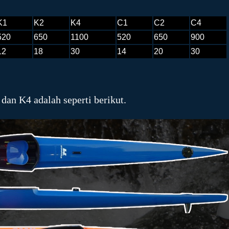
K1
K2
K4
C1
C2
C4
520
650
1100
520
650
900
12
18
30
14
20
30
 dan K4 adalah seperti berikut.