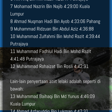
7 Mohamad Nazrin Bin Najib 4:29:00 Kuala
Lumpur
8 Ahmad Nuqman Hadi Bin Ayob 4:33:06 Pahang
9 Muhammad Ridzuan Bin Abdul Aziz 4:36:88
10 Muhammad Zulfahmi Bin Mohd Razit 4:39:44
Putrajaya
11 Muhammad Fadhlul Hadi Bin Mohd Razit
4:41:48 Putrajaya
12 Muhammad Rohaizat Bin Rosli 4:42:91
Lain-lain penyertaan atlit lelaki adalah seperti di
bawah:
13 Muhammad Baihaqi Bin Md Yunus 4:46:09
Kuala Lumpur
14 Ahmad Azfaruddin Bin Lukman 4:47:31