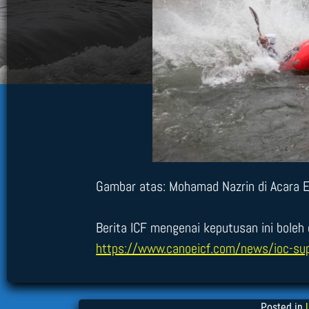
Gambar atas: Mohamad Nazrin di Acara Ex
Berita ICF mengenai keputusan ini boleh 
https://www.canoeicf.com/news/ioc-sup
Posted in