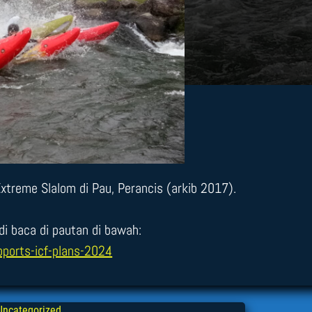
treme Slalom di Pau, Perancis (arkib 2017).
di baca di pautan di bawah:
ports-icf-plans-2024
Uncategorized