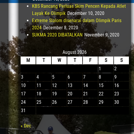
KBS Rancang Perluas Skim Pencen Kepada Atlet
Layak Ke Olimpik
December 10, 2020
Extreme Slalom disenarai dalam Olimpik Paris
2024
December 8, 2020
SUKMA 2020 DIBATALKAN
November 9, 2020
August 2026
M
T
W
T
F
S
S
1
2
3
4
5
6
7
8
9
10
11
12
13
14
15
16
17
18
19
20
21
22
23
24
25
26
27
28
29
30
31
« Dec