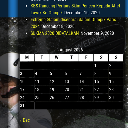
KBS Rancang Perluas Skim Pencen Kepada Atlet
Layak Ke Olimpik
December 10, 2020
Extreme Slalom disenarai dalam Olimpik Paris
2024
December 8, 2020
SUKMA 2020 DIBATALKAN
November 9, 2020
August 2026
M
T
W
T
F
S
S
1
2
3
4
5
6
7
8
9
10
11
12
13
14
15
16
17
18
19
20
21
22
23
24
25
26
27
28
29
30
31
« Dec