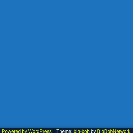
Powered by WordPress
|
Theme:
big-bob
by
BigBobNetwork
.