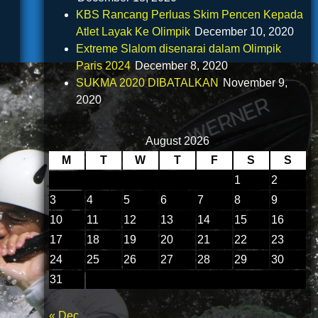
KBS Rancang Perluas Skim Pencen Kepada
Atlet Layak Ke Olimpik
December 10, 2020
Extreme Slalom disenarai dalam Olimpik
Paris 2024
December 8, 2020
SUKMA 2020 DIBATALKAN
November 9,
2020
August 2026
M
T
W
T
F
S
S
1
2
3
4
5
6
7
8
9
10
11
12
13
14
15
16
17
18
19
20
21
22
23
24
25
26
27
28
29
30
31
« Dec